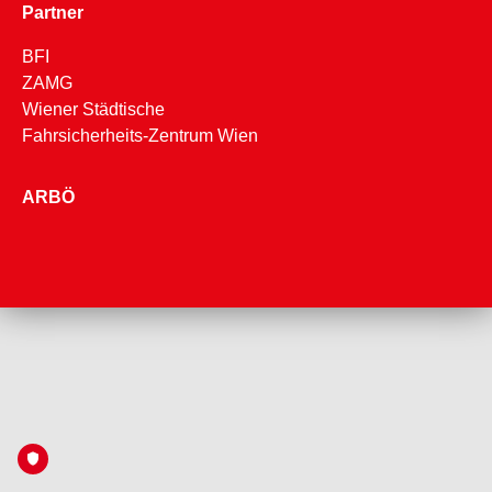
Partner
BFI
ZAMG
Wiener Städtische
Fahrsicherheits-Zentrum Wien
ARBÖ